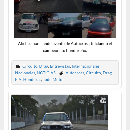
Afiche anunciando evento de Autocross, iniciando el
campeonato hondureño.
Circuito
,
Drag
,
Entrevistas
,
Internacionales
,
Nacionales
,
NOTICIAS
Autocross
,
Circuito
,
Drag
,
FIA
,
Honduras
,
Todo Motor