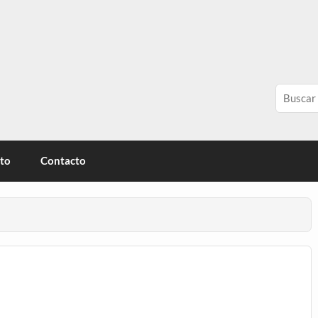
érica
ito
Contacto