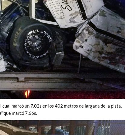
el cual marcó un 7.02s en los 402 metros de largada de la pista,
e” que marcó 7.66s.