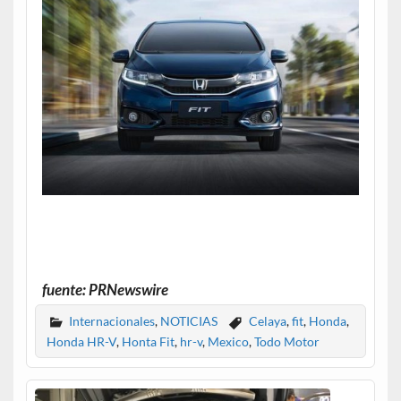
fuente: PRNewswire
Internacionales
,
NOTICIAS
Celaya
,
fit
,
Honda
,
Honda HR-V
,
Honta Fit
,
hr-v
,
Mexico
,
Todo Motor