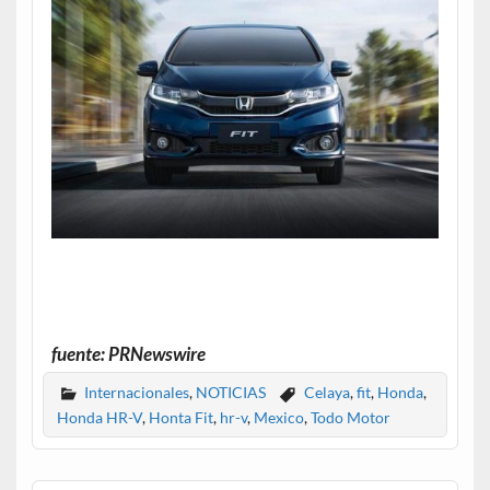
fuente: PRNewswire
Internacionales
,
NOTICIAS
Celaya
,
fit
,
Honda
,
Honda HR-V
,
Honta Fit
,
hr-v
,
Mexico
,
Todo Motor