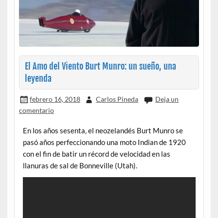
El Amo del Viento Burt Munro: un sueño, una
leyenda
febrero 16, 2018
Carlos Pineda
Deja un
comentario
En los años sesenta, el neozelandés Burt Munro se
pasó años perfeccionando una moto Indian de 1920
con el fin de batir un récord de velocidad en las
llanuras de sal de Bonneville (Utah).