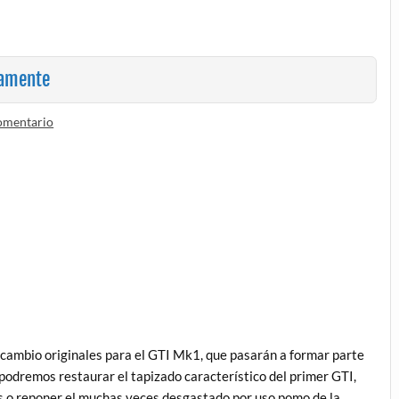
vamente
omentario
ecambio originales para el GTI Mk1, que pasarán a formar parte
 podremos restaurar el tapizado característico del primer GTI,
s o reponer el muchas veces desgastado por uso pomo de la