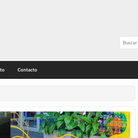
érica
ito
Contacto