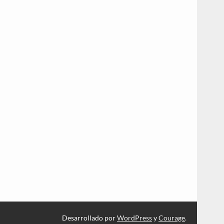
Desarrollado por
WordPress
y
Courage
.